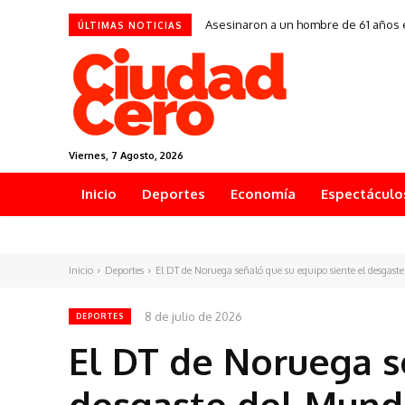
Asesinaron a un hombre de 61 años e
ÚLTIMAS NOTICIAS
Viernes, 7 Agosto, 2026
Inicio
Deportes
Economía
Espectáculo
Inicio
Deportes
El DT de Noruega señaló que su equipo siente el desgaste 
8 de julio de 2026
DEPORTES
El DT de Noruega s
desgaste del Mund