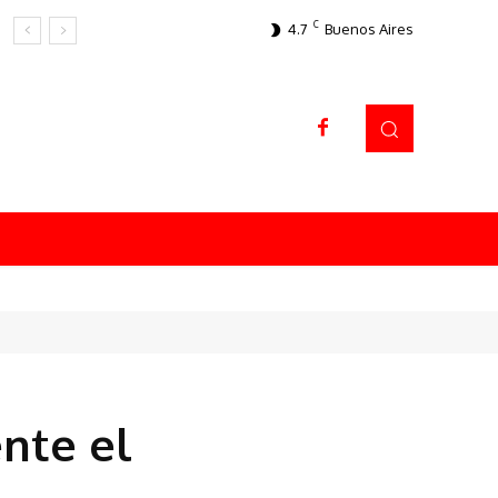
C
4.7
Buenos Aires
Datos sorprendentes
nte el