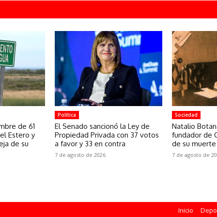
Política
Sociedad
ombre de 61
El Senado sancionó la Ley de
Natalio Botana
el Estero y
Propiedad Privada con 37 votos
fundador de C
eja de su
a favor y 33 en contra
de su muerte
7 de agosto de 2026
7 de agosto de 2
Inicio
Depo