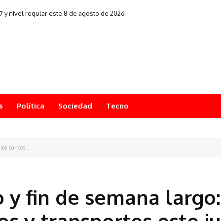
157 y nivel regular este 8 de agosto de 2026
s
Política
Sociedad
Tecno
los bancos...
o y fin de semana largo:
os y transportes este j