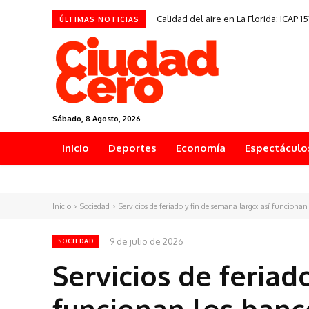
Calidad del aire en La Florida: ICAP 
ÚLTIMAS NOTICIAS
Sábado, 8 Agosto, 2026
Inicio
Deportes
Economía
Espectáculo
Inicio
Sociedad
Servicios de feriado y fin de semana largo: así funcionan 
9 de julio de 2026
SOCIEDAD
Servicios de feriad
funcionan los banc