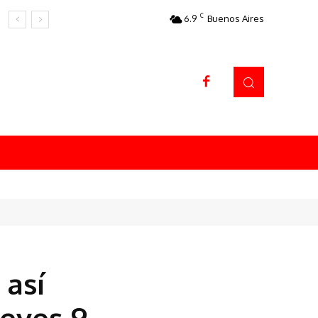
C
6.9
Buenos Aires
Datos sorprendentes
 así
ueves 9