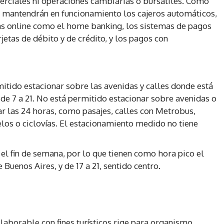
merciales ni operaciones cambiarias o bursátiles. Como
se mantendrán en funcionamiento los cajeros automáticos,
as online como el home banking, los sistemas de pagos
rjetas de débito y de crédito, y los pagos con
itido estacionar sobre las avenidas y calles donde está
 de 7 a 21. No está permitido estacionar sobre avenidas o
ar las 24 horas, como pasajes, calles con Metrobus,
elos o ciclovías. El estacionamiento medido no tiene
el fin de semana, por lo que tienen como hora pico el
e Buenos Aires, y de 17 a 21, sentido centro.
laborable con fines turísticos rige para organismo