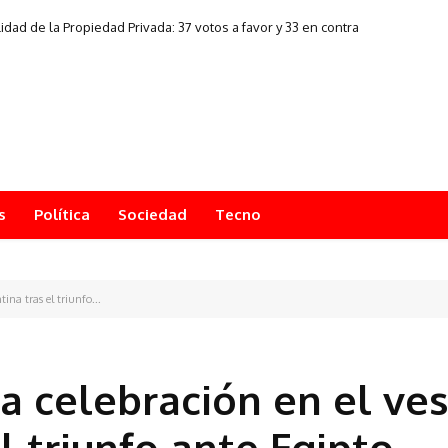
idad de la Propiedad Privada: 37 votos a favor y 33 en contra
s
Política
Sociedad
Tecno
na tras el triunfo...
 celebración en el ves
l triunfo ante Egipto