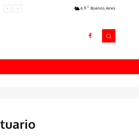
C
6.9
Buenos Aires
Datos sorprendentes
tuario