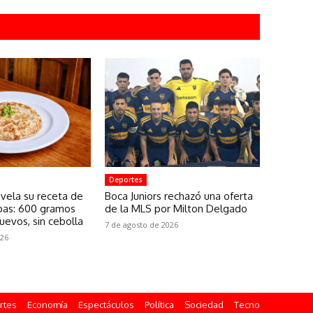
Deportes
evela su receta de
Boca Juniors rechazó una oferta
apas: 600 gramos
de la MLS por Milton Delgado
uevos, sin cebolla
7 de agosto de 2026
026
rtes
Economía
Espectáculos
Política
Sociedad
Tecno