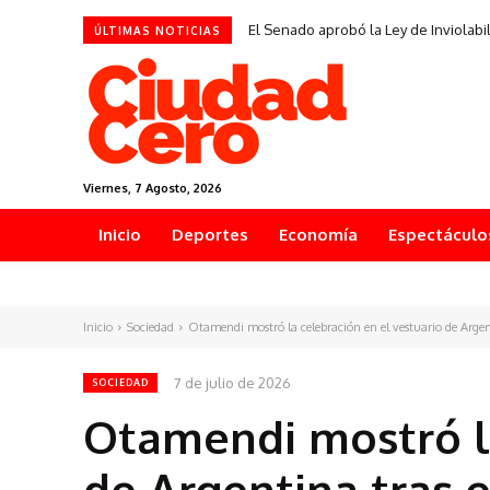
El Senado aprobó la Ley de Inviolabil
ÚLTIMAS NOTICIAS
Viernes, 7 Agosto, 2026
Inicio
Deportes
Economía
Espectáculo
Inicio
Sociedad
Otamendi mostró la celebración en el vestuario de Argenti
7 de julio de 2026
SOCIEDAD
Otamendi mostró la
de Argentina tras e