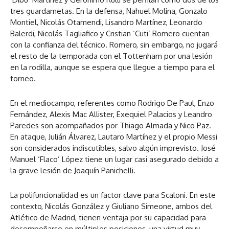
tres guardametas. En la defensa, Nahuel Molina, Gonzalo
Montiel, Nicolás Otamendi, Lisandro Martínez, Leonardo
Balerdi, Nicolás Tagliafico y Cristian ‘Cuti’ Romero cuentan
con la confianza del técnico. Romero, sin embargo, no jugará
el resto de la temporada con el Tottenham por una lesión
en la rodilla, aunque se espera que llegue a tiempo para el
torneo.
En el mediocampo, referentes como Rodrigo De Paul, Enzo
Fernández, Alexis Mac Allister, Exequiel Palacios y Leandro
Paredes son acompañados por Thiago Almada y Nico Paz.
En ataque, Julián Álvarez, Lautaro Martínez y el propio Messi
son considerados indiscutibles, salvo algún imprevisto. José
Manuel ‘Flaco’ López tiene un lugar casi asegurado debido a
la grave lesión de Joaquín Panichelli.
La polifuncionalidad es un factor clave para Scaloni. En este
contexto, Nicolás González y Giuliano Simeone, ambos del
Atlético de Madrid, tienen ventaja por su capacidad para
desempeñarse en múltiples posiciones, una virtud muy