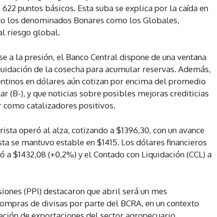
 622 puntos básicos. Esta suba se explica por la caída en
nto los denominados Bonares como los Globales,
l riesgo global.
e a la presión, el Banco Central dispone de una ventana
quidación de la cosecha para acumular reservas. Además,
ntinos en dólares aún cotizan por encima del promedio
lar (B-), y que noticias sobre posibles mejoras crediticias
r como catalizadores positivos.
ista operó al alza, cotizando a $1396,30, con un avance
ista se mantuvo estable en $1415. Los dólares financieros
ó a $1432,08 (+0,2%) y el Contado con Liquidación (CCL) a
siones (PPI) destacaron que abril será un mes
ompras de divisas por parte del BCRA, en un contexto
dación de exportaciones del sector agropecuario.