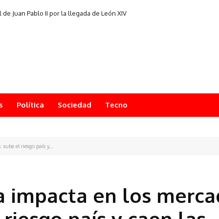
l de Juan Pablo II por la llegada de León XIV
s
Política
Sociedad
Tecno
sube el riesgo país y...
a impacta en los merc
 riesgo país y caen las