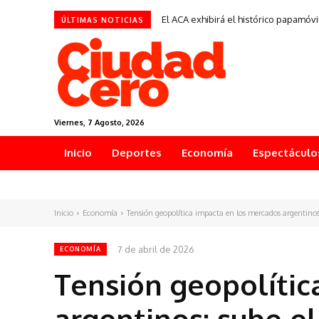
El ACA exhibirá el histórico papamóvi
ÚLTIMAS NOTICIAS
Viernes, 7 Agosto, 2026
Inicio
Deportes
Economía
Espectáculo
Inicio
Economía
Tensión geopolítica impacta en los mercados argentinos: 
7 de abril de 2026
ECONOMÍA
Tensión geopolític
argentinos: sube el