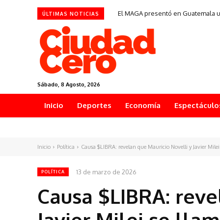
El MAGA presentó en Guatemala un 
ÚLTIMAS NOTICIAS
Sábado, 8 Agosto, 2026
Inicio
Deportes
Economía
Espectáculo
Inicio
Política
Causa $LIBRA: revelan que Mauricio Novelli y Javier Milei 
13 de marzo de 2026
POLÍTICA
Causa $LIBRA: reve
Javier Milei se lla