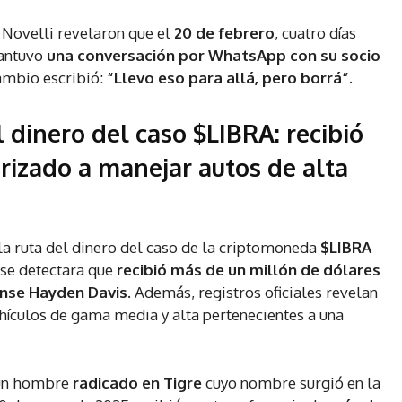
e Novelli revelaron que el
20 de febrero
, cuatro días
mantuvo
una conversación por WhatsApp con su socio
cambio escribió:
“Llevo eso para allá, pero borrá”
.
l dinero del caso $LIBRA: recibió
orizado a manejar autos de alta
la ruta del dinero del caso de la criptomoneda
$LIBRA
 se detectara que
recibió más de un millón de dólares
ense Hayden Davis
.
Además, registros oficiales revelan
ehículos de gama media y alta pertenecientes a una
 un hombre
radicado en Tigre
cuyo nombre surgió en la