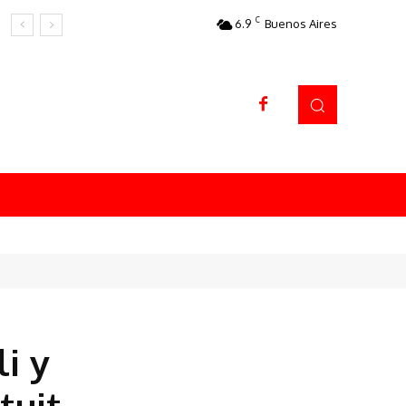
C
6.9
Buenos Aires
Datos sorprendentes
i y
tuit