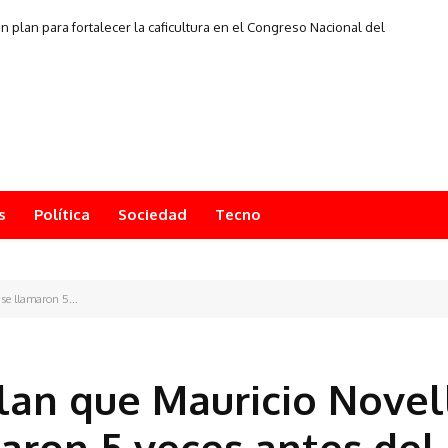
plan para fortalecer la caficultura en el Congreso Nacional del
Café
s
Política
Sociedad
Tecno
se llamaron 5...
lan que Mauricio Novell
maron 5 veces antes del 