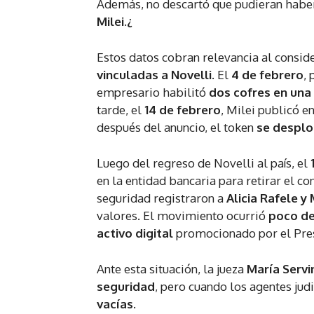
Además, no descartó que pudieran haber
Milei.¿
Estos datos cobran relevancia al consid
vinculadas a Novelli
. El
4 de febrero
, 
empresario habilitó
dos cofres en una
tarde, el
14 de febrero
, Milei publicó e
después del anuncio, el token
se despl
Luego del regreso de Novelli al país, el
en la entidad bancaria para retirar el c
seguridad registraron a
Alicia Rafele y
valores. El movimiento ocurrió
poco de
activo digital
promocionado por el Pres
Ante esta situación, la jueza
María Servi
seguridad
, pero cuando los agentes jud
vacías
.