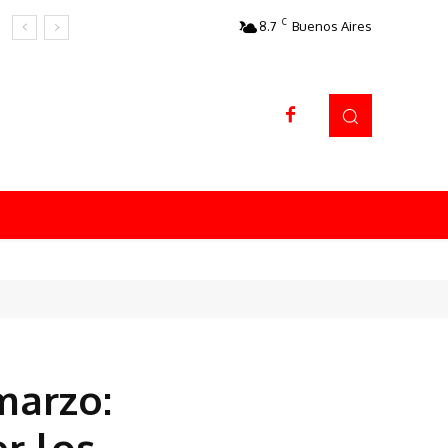
C
8.7
Buenos Aires
Datos sorprendentes
marzo:
r los