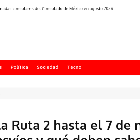
de la FIFA y podrá anotar a sus refuerzos
s
Política
Sociedad
Tecno
.
a Ruta 2 hasta el 7 de 
esvíos y qué deben sabe