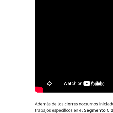
Además de los cierres nocturnos iniciad
trabajos específicos en el
Segmento C d