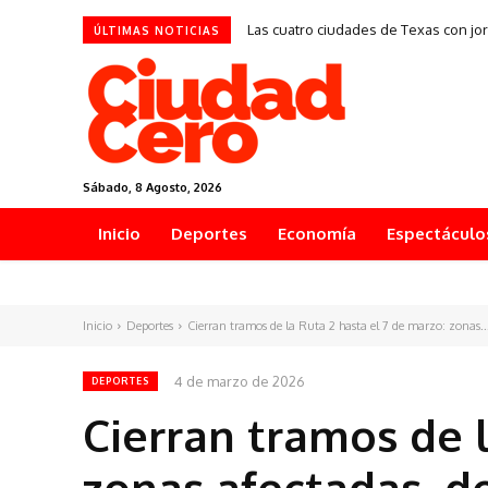
Independiente levantó la inhibición 
ÚLTIMAS NOTICIAS
Sábado, 8 Agosto, 2026
Inicio
Deportes
Economía
Espectáculo
Inicio
Deportes
Cierran tramos de la Ruta 2 hasta el 7 de marzo: zonas..
4 de marzo de 2026
DEPORTES
Cierran tramos de l
zonas afectadas, d