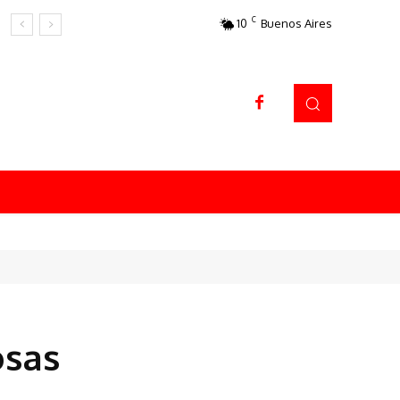
C
10
Buenos Aires
Datos sorprendentes
osas