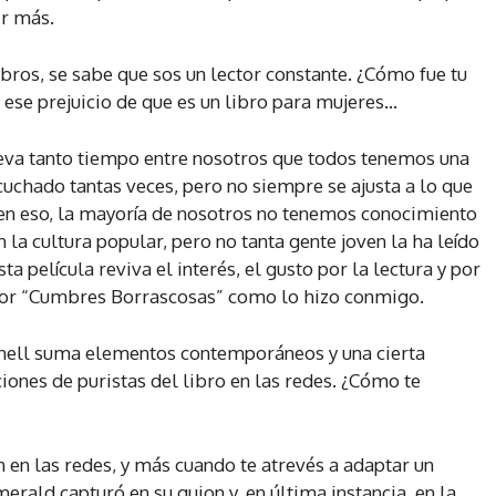
r más.
bros, se sabe que sos un lector constante. ¿Cómo fue tu
 ese prejuicio de que es un libro para mujeres…
va tanto tiempo entre nosotros que todos tenemos una
cuchado tantas veces, pero no siempre se ajusta a lo que
 en eso, la mayoría de nosotros no tenemos conocimiento
 la cultura popular, pero no tanta gente joven la ha leído
 película reviva el interés, el gusto por la lectura y por
por “Cumbres Borrascosas” como lo hizo conmigo.
nell suma elementos contemporáneos y una cierta
ones de puristas del libro en las redes. ¿Cómo te
 en las redes, y más cuando te atrevés a adaptar un
merald capturó en su guion y, en última instancia, en la