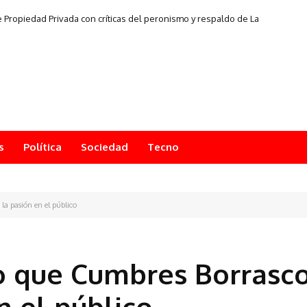
 Propiedad Privada con críticas del peronismo y respaldo de La
Libertad Avanza
s
Política
Sociedad
Tecno
 la pasión en el público
ro que Cumbres Borrasc
n el público