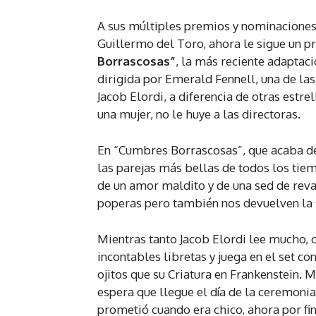
A sus múltiples premios y nominaciones p
Guillermo del Toro, ahora le sigue un p
Borrascosas”
, la más reciente adaptac
dirigida por Emerald Fennell, una de la
Jacob Elordi, a diferencia de otras estr
una mujer, no le huye a las directoras.
En “Cumbres Borrascosas”, que acaba d
las parejas más bellas de todos los tiem
de un amor maldito y de una sed de rev
poperas pero también nos devuelven la s
Mientras tanto Jacob Elordi lee mucho, 
incontables libretas y juega en el set c
ojitos que su Criatura en Frankenstein. 
espera que llegue el día de la ceremoni
prometió cuando era chico, ahora por fi