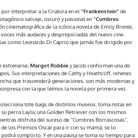
or interpretar a la Criatura en el
“Frankenstein”
de
rotagónico salvaje, oscuro y pasional en
“Cumbres
ión cinematográfica de la icónica novela de Emily Brontë,
s voces más audaces y desprejuiciadas del nuevo cine.
ellas como Leonardo Di Caprio que jamás fue dirigido por
e estrenarse,
Margot Robbie
y Jacob conforman una de
pos. Sus interpretaciones de Cathy y Heathcliff, rehenes
ancha que trascenderá generaciones, son más modernas y
orpresa con la que leímos la novela por primera vez.
colecciona tote bags de distintos museos, toma notas en
on su perra Layla, una Golden Retriever con los mismos
Mientras disfruta del suceso de “Cumbres Borrascosas”,
a de los Premios Oscar para ir con su mamá, se lo
n podrá cumplirlo. Y en una pausa se toma su tiempo para