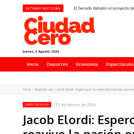
El Senado debatió un proyecto de
ÚLTIMAS NOTICIAS
Jueves, 6 Agosto, 2026
Inicio
Deportes
Economía
Espectáculo
Inicio
Espectáculos
Jacob Elordi: Espero que Cumbres Borrascosas reavive
25 de febrero de 2026
ESPECTÁCULOS
Jacob Elordi: Espe
reavive la pasión e