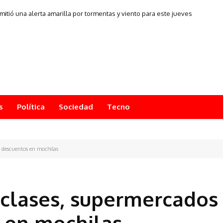
mitió una alerta amarilla por tormentas y viento para este jueves
s
Política
Sociedad
Tecno
s descuentos en mochilas
e clases, supermercados
 en mochilas