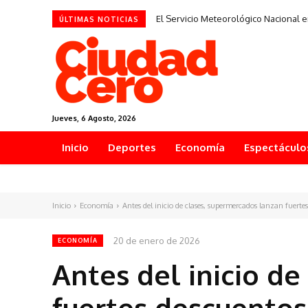
El Servicio Meteorológico Nacional e
ÚLTIMAS NOTICIAS
Jueves, 6 Agosto, 2026
Inicio
Deportes
Economía
Espectáculo
Inicio
Economía
Antes del inicio de clases, supermercados lanzan fuerte
20 de enero de 2026
ECONOMÍA
Antes del inicio d
fuertes descuentos