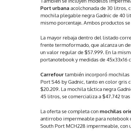
También se incluyen modelos impermea
Port urbana
acolchonada de 30 litros, c
mochila plegable negra Gadnic de 40 litr
mismo porcentaje. Ambos productos se o
La mayor rebaja dentro del listado cor
frente termoformado, que alcanza un desc
un valor regular de $57.999. En la mism
portanotebook y medidas de 45x33x16 cm
Carrefour
también incorporó mochilas 
Port S46 by Gadnic, tanto en color gris 
$20.209. La mochila táctica negra Gadni
45 litros, se comercializa a $47.742 tras
La oferta se completa con
mochilas orie
antirrobo impermeable para notebook de 
South Port MCH228 impermeable, con un 