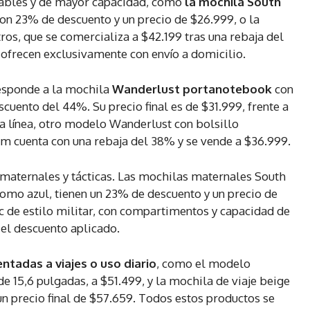
bles y de mayor capacidad, como
la mochila South
on 23% de descuento y un precio de $26.999, o la
os, que se comercializa a $42.199 tras una rebaja del
frecen exclusivamente con envío a domicilio.
responde a la mochila
Wanderlust portanotebook
con
uento del 44%. Su precio final es de $31.999, frente a
a línea, otro modelo Wanderlust con bolsillo
 cuenta con una rebaja del 38% y se vende a $36.999.
maternales y tácticas. Las mochilas maternales South
como azul, tienen un 23% de descuento y un precio de
c de estilo militar, con compartimentos y capacidad de
 el descuento aplicado.
ntadas a viajes o uso diario
, como el modelo
15,6 pulgadas, a $51.499, y la mochila de viaje beige
precio final de $57.659. Todos estos productos se