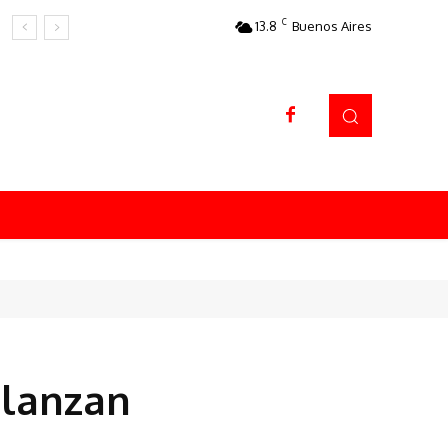
C
13.8
Buenos Aires
Datos sorprendentes
 lanzan