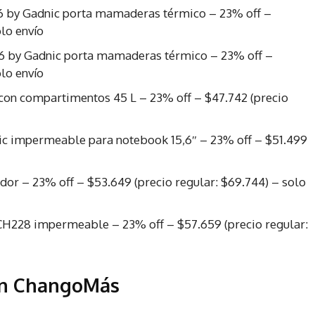
6 by Gadnic porta mamaderas térmico – 23% off –
olo envío
6 by Gadnic porta mamaderas térmico – 23% off –
olo envío
 con compartimentos 45 L – 23% off – $47.742 (precio
c impermeable para notebook 15,6″ – 23% off – $51.499
or – 23% off – $53.649 (precio regular: $69.744) – solo
CH228 impermeable – 23% off – $57.659 (precio regular:
en ChangoMás