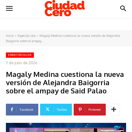
Inicio
Espectáculos
Magaly Medina cuestiona la nueva versión de Alejandra
Baigorria sobre el ampay...
ESPECTÁCULOS
7 de julio de 2026
Magaly Medina cuestiona la nueva
versión de Alejandra Baigorria
sobre el ampay de Said Palao
Facebook
Twitter
Pinterest