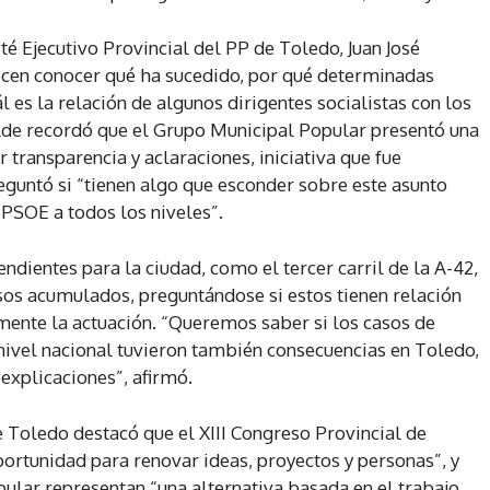
é Ejecutivo Provincial del PP de Toledo, Juan José
ecen conocer qué ha sucedido, por qué determinadas
 es la relación de algunos dirigentes socialistas con los
alde recordó que el Grupo Municipal Popular presentó una
 transparencia y aclaraciones, iniciativa que fue
eguntó si “tienen algo que esconder sobre este asunto
PSOE a todos los niveles”.
ndientes para la ciudad, como el tercer carril de la A-42,
sos acumulados, preguntándose si estos tienen relación
mente la actuación. “Queremos saber si los casos de
 nivel nacional tuvieron también consecuencias en Toledo,
explicaciones”, afirmó.
e Toledo destacó que el XIII Congreso Provincial de
rtunidad para renovar ideas, proyectos y personas”, y
ular representan “una alternativa basada en el trabajo,