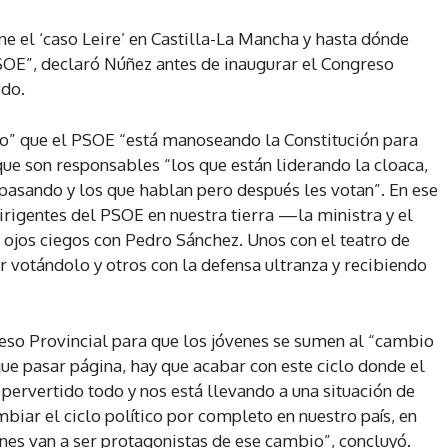
e el ‘caso Leire’ en Castilla-La Mancha y hasta dónde
PSOE”, declaró Núñez antes de inaugurar el Congreso
edo.
aro” que el PSOE “está manoseando la Constitución para
que son responsables “los que están liderando la cloaca,
 pasando y los que hablan pero después les votan”. En ese
dirigentes del PSOE en nuestra tierra —la ministra y el
 ojos ciegos con Pedro Sánchez. Unos con el teatro de
r votándolo y otros con la defensa ultranza y recibiendo
eso Provincial para que los jóvenes se sumen al “cambio
 que pasar página, hay que acabar con este ciclo donde el
pervertido todo y nos está llevando a una situación de
mbiar el ciclo político por completo en nuestro país, en
es van a ser protagonistas de ese cambio”, concluyó.