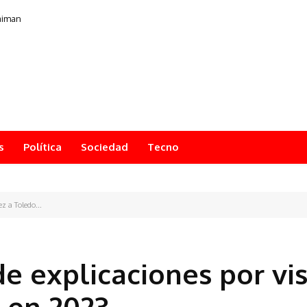
aiman
s
Política
Sociedad
Tecno
z a Toledo...
e explicaciones por vis
o en 2023