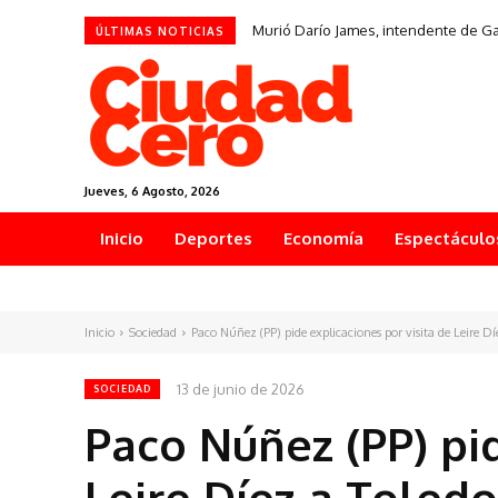
Murió Darío James, intendente de G
ÚLTIMAS NOTICIAS
Jueves, 6 Agosto, 2026
Inicio
Deportes
Economía
Espectáculo
Inicio
Sociedad
Paco Núñez (PP) pide explicaciones por visita de Leire Díe
13 de junio de 2026
SOCIEDAD
Paco Núñez (PP) pid
Leire Díez a Toled