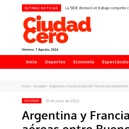
La SIDE destacó el trabajo conjunto 
ÚLTIMAS NOTICIAS
Viernes, 7 Agosto, 2026
Inicio
Deportes
Economía
Espectáculo
Inicio
Sociedad
Argentina y Francia duplicarán frecuencias aéreas entre 
10 de junio de 2026
SOCIEDAD
Argentina y Franci
aéreas entre Buenos