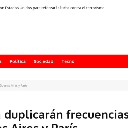
con Estados Unidos para reforzar la lucha contra el terrorismo
s
Política
Sociedad
Tecno
Buenos Aires y París
a duplicarán frecuencia
 Aires y París