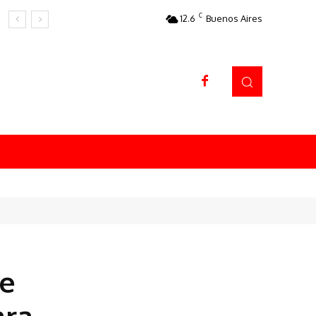
C
12.6
Buenos Aires
Datos sorprendentes
le
ara