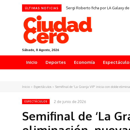
Sergi Roberto ficha por LA Galaxy de
ÚLTIMAS NOTICIAS
Sábado, 8 Agosto, 2026
Inicio
Deportes
Economía
Espectáculo
Inicio
Espectáculos
Semifinal de 'La Granja VIP' inicia con doble elimina
2 de junio de 2026
ESPECTÁCULOS
Semifinal de ‘La Gr
eliminación, nueva