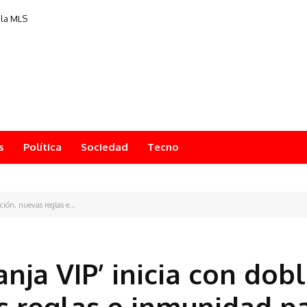
 la MLS
s
Política
Sociedad
Tecno
ción, nuevas reglas e...
anja VIP’ inicia con dob
s reglas e inmunidad p