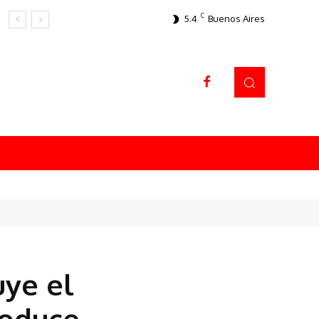
C
5.4
Buenos Aires
Datos sorprendentes
uye el
roduce