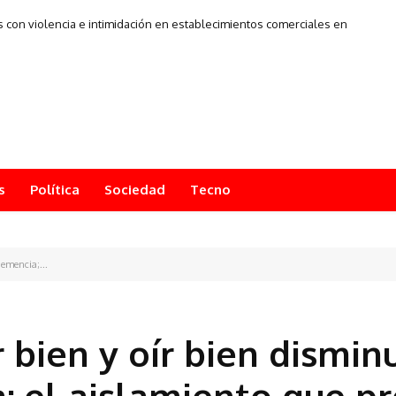
con violencia e intimidación en establecimientos comerciales en
Tenerife
s
Política
Sociedad
Tecno
demencia;...
 bien y oír bien dismin
; el aislamiento que p