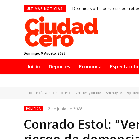
Detenidas ocho personas por robos 
ÚLTIMAS NOTICIAS
Domingo, 9 Agosto, 2026
Inicio
Deportes
Economía
Espectáculo
Inicio
Política
Conrado Estol: “Ver bien y oír bien disminuye el riesgo de 
2 de junio de 2026
POLÍTICA
Conrado Estol: “Ver
riesgo de demencia