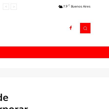
C
7.9
Buenos Aires
Datos sorprendentes
de
rporar