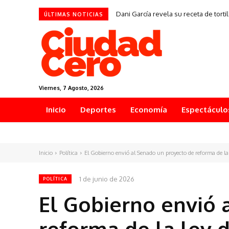
Dani García revela su receta de tort
ÚLTIMAS NOTICIAS
Viernes, 7 Agosto, 2026
Inicio
Deportes
Economía
Espectáculo
Inicio
Política
El Gobierno envió al Senado un proyecto de reforma de la l
1 de junio de 2026
POLÍTICA
El Gobierno envió 
reforma de la ley 