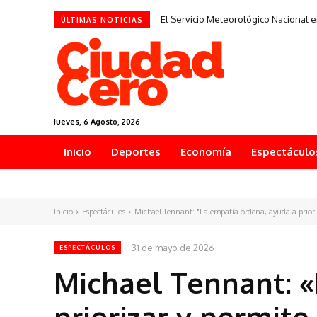
El Servicio Meteorológico Nacional e
ÚLTIMAS NOTICIAS
Jueves, 6 Agosto, 2026
Inicio
Deportes
Economía
Espectáculo
Inicio
Espectáculos
Michael Tennant: "La empatía ordena, ayuda a prioriz
31 de mayo de 2026
ESPECTÁCULOS
Michael Tennant: «
priorizar y permit