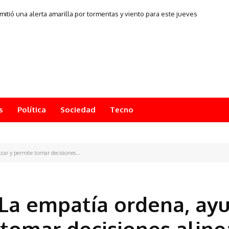
mitió una alerta amarilla por tormentas y viento para este jueves
s
Política
Sociedad
Tecno
ar y permite tomar decisiones...
La empatía ordena, ay
e tomar decisiones alin