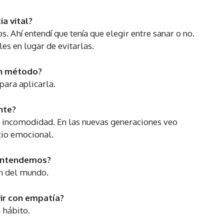
a vital?
hí entendí que tenía que elegir entre sanar o no.
s en lugar de evitarlas.
en método?
ara aplicarla.
nte?
a incomodidad. En las nuevas generaciones veo
io emocional.
entendemos?
ón del mundo.
vir con empatía?
 hábito.