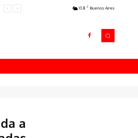
C
13.8
Buenos Aires
Datos sorprendentes
uda a
eadas