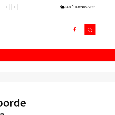
C
14.5
Buenos Aires
Datos sorprendentes
 borde
a