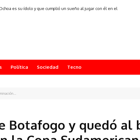
choa es su ídolo y que cumplió un sueño al jugar con él en el
Mundial 2026
s
Política
Sociedad
Tecno
minación...
te Botafogo y quedó al
en la Copa Sudamerican