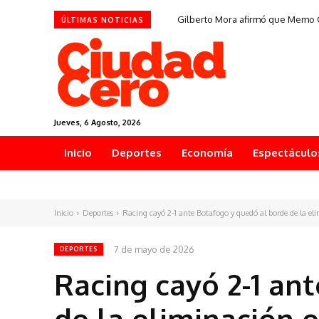
Gilberto Mora afirmó que Memo O
ÚLTIMAS NOTICIAS
Jueves, 6 Agosto, 2026
Inicio
Deportes
Economía
Espectáculo
Inicio
Deportes
Racing cayó 2-1 ante Botafogo y quedó al borde de la eli
7 de mayo de 2026
DEPORTES
Racing cayó 2-1 an
de la eliminación 