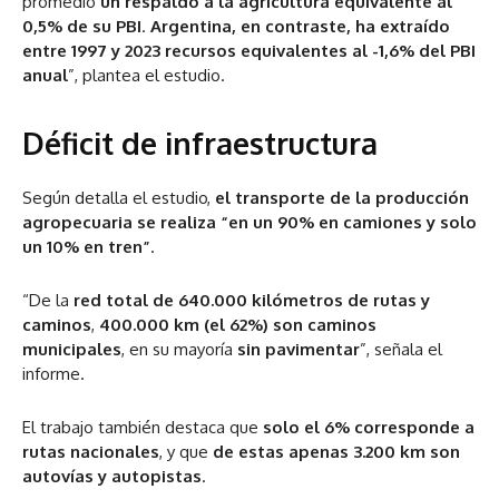
promedio
un respaldo a la agricultura equivalente al
0,5% de su PBI
.
Argentina, en contraste, ha extraído
entre 1997 y 2023 recursos equivalentes al -1,6% del PBI
anual
”, plantea el estudio.
Déficit de infraestructura
Según detalla el estudio,
el transporte de la producción
agropecuaria se realiza “en un 90% en camiones y solo
un 10% en tren”
.
“De la
red total de 640.000 kilómetros de rutas y
caminos
,
400.000 km (el 62%) son caminos
municipales
, en su mayoría
sin pavimentar
”, señala el
informe.
El trabajo también destaca que
solo el 6% corresponde a
rutas nacionales
, y que
de estas apenas 3.200 km son
autovías y autopistas
.