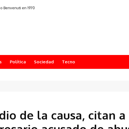
no Benvenuti en 1970
s
Política
Sociedad
Tecno
io de la causa, citan a
resario acusado de abu