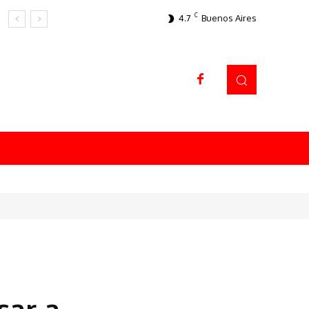
C
4.7
Buenos Aires
Datos sorprendentes
sar a