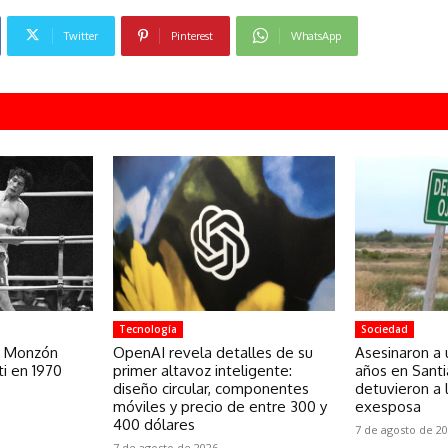
Twitter
Pinterest
WhatsApp
Tecnología
Sociedad
os Monzón
OpenAI revela detalles de su
Asesinaron a
i en 1970
primer altavoz inteligente:
años en Santi
diseño circular, componentes
detuvieron a 
móviles y precio de entre 300 y
exesposa
400 dólares
7 de agosto de 2
7 de agosto de 2026