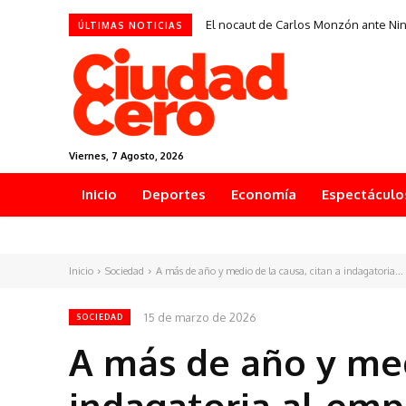
El nocaut de Carlos Monzón ante Ni
ÚLTIMAS NOTICIAS
Viernes, 7 Agosto, 2026
Inicio
Deportes
Economía
Espectáculo
Inicio
Sociedad
A más de año y medio de la causa, citan a indagatoria...
15 de marzo de 2026
SOCIEDAD
A más de año y med
indagatoria al emp