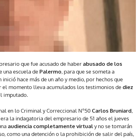
mpresario que fue acusado de haber
abusado de los
e una escuela de
Palermo
, para que se someta a
ón inició hace más de un año y medio, por hechos que
por el momento lleva acumulados los testimonios de
diez
l imputado.
onal en lo Criminal y Correccional Nº50
Carlos Bruniard
,
iera la indagatoria del empresario de 51 años el jueves
 una
audiencia completamente virtual
y no se tomarán
o, como una detención o la prohibición de salir del país,