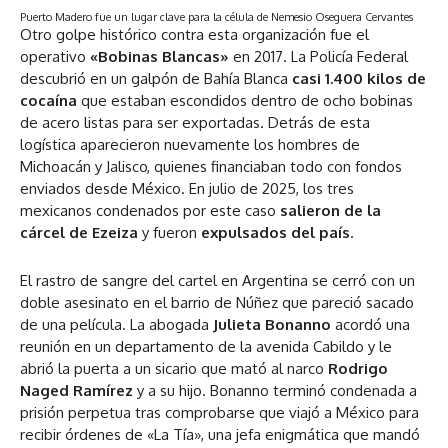
Puerto Madero fue un lugar clave para la célula de Nemesio Oseguera Cervantes
Otro golpe histórico contra esta organización fue el
operativo
«Bobinas Blancas»
en 2017. La Policía Federal
descubrió en un galpón de Bahía Blanca
casi 1.400 kilos de
cocaína
que estaban escondidos dentro de ocho bobinas
de acero listas para ser exportadas. Detrás de esta
logística aparecieron nuevamente los hombres de
Michoacán y Jalisco, quienes financiaban todo con fondos
enviados desde México. En julio de 2025, los tres
mexicanos condenados por este caso
salieron de la
cárcel de Ezeiza
y fueron
expulsados del país
.
El rastro de sangre del cartel en Argentina se cerró con un
doble asesinato en el barrio de Núñez que pareció sacado
de una película. La abogada
Julieta Bonanno
acordó una
reunión en un departamento de la avenida Cabildo y le
abrió la puerta a un sicario que mató al narco
Rodrigo
Naged Ramírez
y a su hijo. Bonanno terminó condenada a
prisión perpetua tras comprobarse que viajó a México para
recibir órdenes de «La Tía», una jefa enigmática que mandó